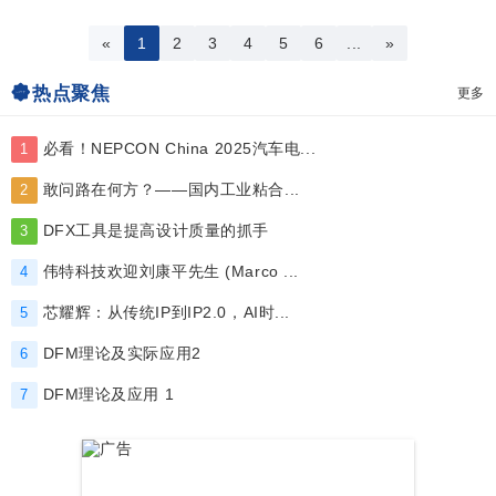
«
1
2
3
4
5
6
...
»
热点聚焦
更多
必看！NEPCON China 2025汽车电...
1
敢问路在何方？——国内工业粘合...
2
DFX工具是提高设计质量的抓手
3
伟特科技欢迎刘康平先生 (Marco ...
4
芯耀辉：从传统IP到IP2.0，AI时...
5
DFM理论及实际应用2
6
DFM理论及应用 1
7
广告